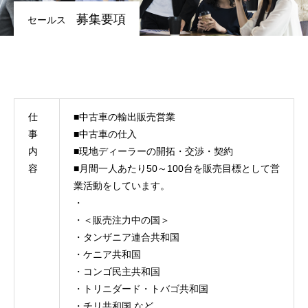
募集要項
セールス
仕
■中古車の輸出販売営業
事
■中古車の仕入
内
■現地ディーラーの開拓・交渉・契約
容
■月間一人あたり50～100台を販売目標として営
業活動をしています。
・
・＜販売注力中の国＞
・タンザニア連合共和国
・ケニア共和国
・コンゴ民主共和国
・トリニダード・トバゴ共和国
・チリ共和国 など