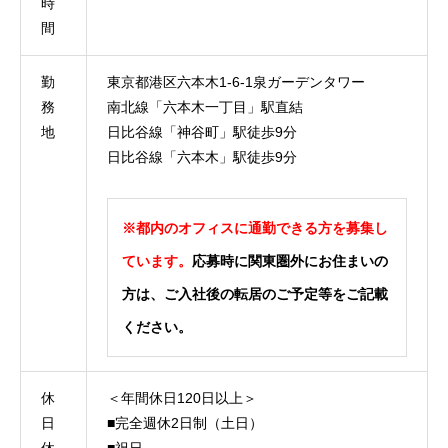
時
間
勤
東京都港区六本木1-6-1泉ガーデンタワー
務
南北線「六本木一丁目」駅直結
地
日比谷線「神谷町」駅徒歩9分
日比谷線「六本木」駅徒歩9分
※都内のオフィスに通勤できる方を募集し
ています。
応募時に関東圏外にお住まいの
方は、ご入社後の転居のご予定等をご記載
ください。
休
＜年間休日120日以上＞
日
■完全週休2日制（土日）