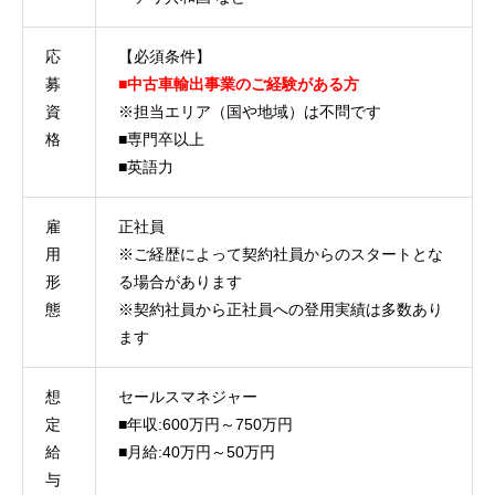
応
【必須条件】
募
■中古車輸出事業のご経験がある方
資
※担当エリア（国や地域）は不問です
格
■専門卒以上
■英語力
雇
正社員
用
※ご経歴によって契約社員からのスタートとな
形
る場合があります
態
※契約社員から正社員への登用実績は多数あり
ます
想
セールスマネジャー
定
■年収:600万円～750万円
給
■月給:40万円～50万円
与