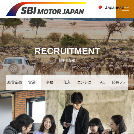
Japanese
▼
RECRUITMENT
採用情報
経営企画
営業
事務
仕入
エンジニ
FAQ
応募フォ
ア
ーム