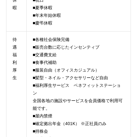
休
■祝日
暇
■夏季休暇
■年末年始休暇
■慶弔休暇
TOP
COMPANY
待
■各種社会保険完備
遇
■販売台数に応じたインセンティブ
BUSINESS
福
■交通費支給
利
■食事代補助
RECRUITMENT
厚
■服装自由（オフィスカジュアル）
生
■髪型・ネイル・アクセサリーなど自由
■福利厚生サービス ベネフィットステーショ
ン
Japanese
個人情報のお取り扱いについて
共同利用規約
▼
全国各地の施設やサービスを会員価格で利用可
能です。
■屋内禁煙
■確定拠出年金（401K） ※正社員のみ
■持株会